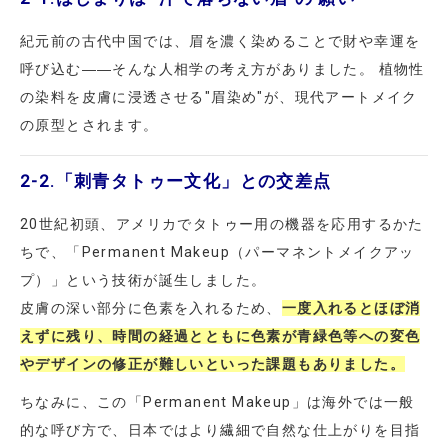
紀元前の古代中国では、眉を濃く染めることで財や幸運を
呼び込む――そんな人相学の考え方がありました。 植物性
の染料を皮膚に浸透させる"眉染め"が、現代アートメイク
の原型とされます。
2-2.
「刺青タトゥー文化」との交差点
20世紀初頭、アメリカでタトゥー用の機器を応用するかた
ちで、「Permanent Makeup（パーマネントメイクアッ
プ）」という技術が誕生しました。
皮膚の深い部分に色素を入れるため、
一度入れるとほぼ消
えずに残り、時間の経過とともに色素が青緑色等への変色
やデザインの修正が難しいといった課題もありました。
ちなみに、この「Permanent Makeup」は海外では一般
的な呼び方で、日本ではより繊細で自然な仕上がりを目指