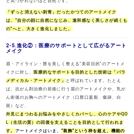
と気づかれないほど自然です。
「ずっと消えない刺青」だったかつてのアートメイク
は、"自分の顔に自然になじみ、違和感なく美しさが続くも
の"へと、大きく進化しました。
2-5.
進化②：医療のサポートとして広がるアート
メイク
眉・アイライン・唇を美しく整える"美容目的"のアートメ
イクに対し、
医療的なサポートを目的とした技術は
「パラ
メディカル・アートメイク」
と呼ばれています。たとえ
ば、抗がん剤治療の前後に行う眉のアートメイクや、乳が
ん術後のお胸へのアートメイク（口唇口蓋裂、傷跡、白
斑）など、
外見にまつわるお悩みをやさしくカバーし、心のケアやQO
L（生活の質）の回復を支えることを目的として行われま
す。
アートメイクはいま、
"装飾"という枠を超え、機能の