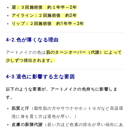
眉：３回施術後 約１年半～2年
アイライン：２回施術後 約2年
リップ：２回施術後 約1年半～2年
4-2.
色が薄くなる理由
アートメイクの色は
肌のターンオーバー（代謝）によって
少しずつ排出されます。
4-3.
退色に影響する主な要因
以下のような要素が、アートメイクの色持ちに影響しま
す。
肌質と汗
（脂性肌の方やサウナやホットヨガなど高温環
境に身を置く方は退色が早い。）
皮膚の新陳代謝
（若い方ほど色素の排出が早い傾向にあ