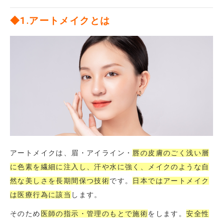
◆1.アートメイクとは
アートメイクは、眉・アイライン・
唇の
皮膚のごく浅い層
に色素を繊細に注入し、汗や水に強く、メイクのような自
然な美しさを長期間保つ技術
です。
日本ではアートメイク
は医療行為に該当
します。
そのため
医師の指示・管理のもとで施術
をします。
安全性