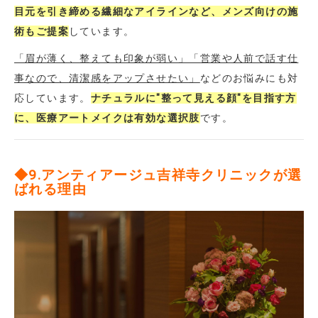
目元を引き締める繊細なアイラインなど、メンズ向けの施
術もご提案
しています。
「眉が薄く、整えても印象が弱い」「営業や人前で話す仕
事なので、清潔感をアップさせたい」
などのお悩みにも対
応しています。
ナチュラルに"整って見える顔"を目指す方
に、医療アートメイクは有効な選択肢
です。
◆9.アンティアージュ吉祥寺クリニックが選
ばれる理由