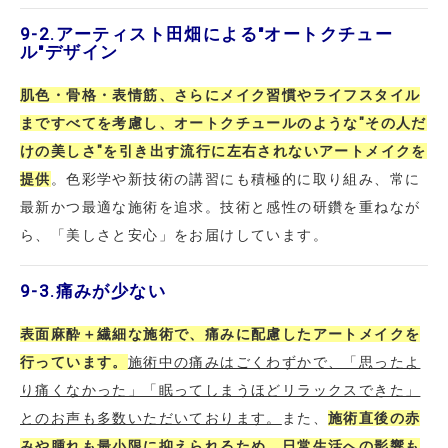
9-2.
アーティスト田畑による"オートクチュー
ル"デザイン
肌色・骨格・表情筋、さらにメイク習慣やライフスタイル
まですべてを考慮し、オートクチュールのような"その人だ
けの美しさ"を引き出す流行に左右されないアートメイクを
提供
。色彩学や新技術の講習にも積極的に取り組み、常に
最新かつ最適な施術を追求。技術と感性の研鑽を重ねなが
ら、「美しさと安心」をお届けしています。
9-3.
痛みが少ない
表面麻酔＋繊細な施術で、痛みに配慮したアートメイクを
行っています。
施術中の痛みはごくわずかで、「思ったよ
り痛くなかった」「眠ってしまうほどリラックスできた」
とのお声も多数いただいております。
また、
施術直後の赤
みや腫れも最小限に抑えられるため、日常生活への影響も