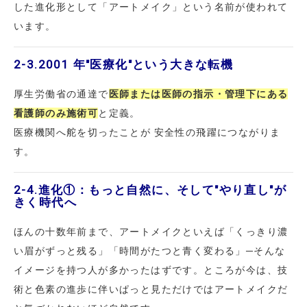
した進化形として「アートメイク」という名前が使われて
います。
2-3.
2001 年"医療化"という大きな転機
厚生労働省の通達で
医師または医師の指示・管理下にある
看護師のみ施術可
と定義。
医療機関へ舵を切ったことが 安全性の飛躍につながりま
す。
2-4.
進化①：もっと自然に、そして"やり直し"が
きく時代へ
ほんの十数年前まで、アートメイクといえば「くっきり濃
い眉がずっと残る」「時間がたつと青く変わる」─そんな
イメージを持つ人が多かったはずです。ところが今は、技
術と色素の進歩に伴いぱっと見ただけではアートメイクだ