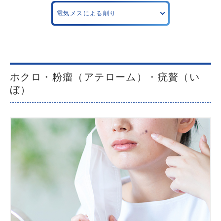
電気メスによる削り
ホクロ・粉瘤（アテローム）・疣贅（い
ぼ）