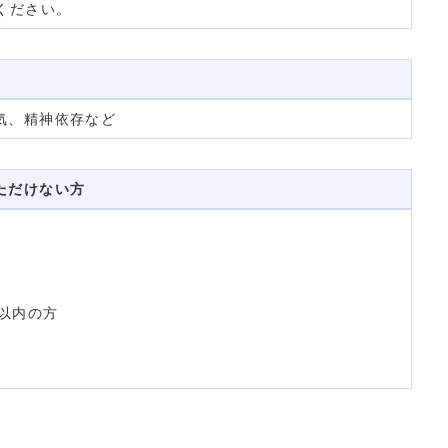
ください。
気、精神依存など
ただけない方
以内の方