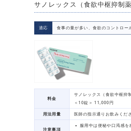
サノレックス（食欲中枢抑制
適応
食事の量が多い、食欲のコントロー
サノレックス（食欲中枢抑
料金
＜10錠＞ 11,000円
用法用量
医師の指示通りお飲みくだ
服用中は便秘や口渇感を
注意事項