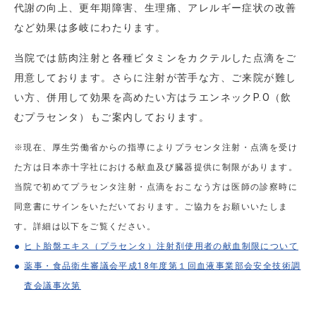
代謝の向上、更年期障害、生理痛、アレルギー症状の改善
など効果は多岐にわたります。
当院では筋肉注射と各種ビタミンをカクテルした点滴をご
用意しております。さらに注射が苦手な方、ご来院が難し
い方、併用して効果を高めたい方はラエンネックP.O（飲
むプラセンタ）もご案内しております。
※現在、厚生労働省からの指導によりプラセンタ注射・点滴を受け
た方は日本赤十字社における献血及び臓器提供に制限があります。
当院で初めてプラセンタ注射・点滴をおこなう方は医師の診察時に
同意書にサインをいただいております。ご協力をお願いいたしま
す。詳細は以下をご覧ください。
ヒト胎盤エキス（プラセンタ）注射剤使用者の献血制限について
薬事・食品衛生審議会平成18年度第１回血液事業部会安全技術調
査会議事次第