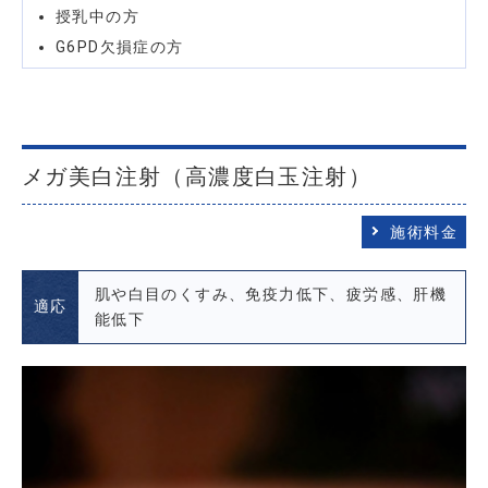
授乳中の方
G6PD欠損症の方
メガ美白注射（高濃度白玉注射）
施術料金
肌や白目のくすみ、免疫力低下、疲労感、肝機
適応
能低下