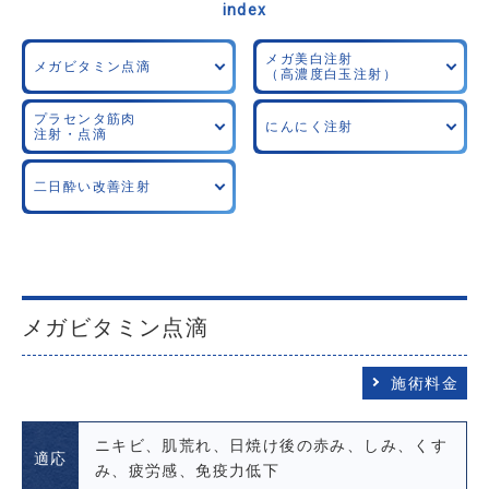
index
メガ美白注射
メガビタミン点滴
（高濃度白玉注射）
プラセンタ筋肉
にんにく注射
注射・点滴
二日酔い改善注射
メガビタミン点滴
施術料金
ニキビ、肌荒れ、日焼け後の赤み、しみ、くす
適応
み、疲労感、免疫力低下