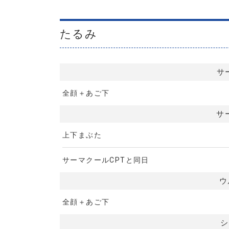
たるみ
サ
全顔＋あご下
サ
上下まぶた
サーマクールCPTと同日
ウ
全顔＋あご下
シ