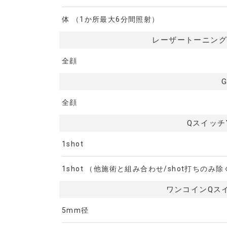
体 （1か所最大6分間照射）
レーザートーニング 
全顔
全顔
Qスイッチ
1shot
1shot （他施術と組み合わせ/shot打ちのみ除
ワンコインQス
5mm径