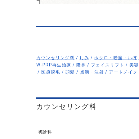
カウンセリング料
/
しみ
/
ホクロ・粉瘤・いぼ
W-PRP再生治療
/
隆鼻
/
フェイスリフト
/
美容
/
医療脱毛
/
頭髪
/
点滴・注射
/
アートメイク
カウンセリング料
初診料