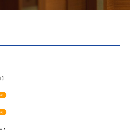
日】
すめ
すめ
日】