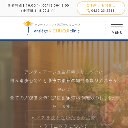
ご予約 / お問合せ
診療時間 | 10:00-14:00/15:00-19:00
（金曜日は18:00まで）
0422-23-2211
MENU
アンティアージュ吉祥寺クリニックは
気になるたるみをダイレクトに引き上げるフェイス
日々進歩していく医療の最新の知見を取り入れなが
ウルトラセルZiとサーマクールCPTのコンビネーシ
リフト
ョンで
ら、
体内に吸収される糸を使用します。
全ての人がアクティブに生きていくためのお手伝い
”引き上げ”と”引き締め”を同時に。
持続性が高く、切らないリフトアップ術です。
をします。
メスを使わないたるみ治療
フェイスリフト
クリニックについて